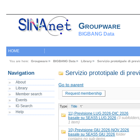
Groupware
BIGBANG Data
HOME
You are here:
Groupware
BIGBANG Data
Library
Servizio prototipale di prev
Servizio prototipale di pre
Navigation
About
Go to parent
Library
Request membership
Member search
Events
IG Search
Type
Title
Help
11) Previsione LUG 2026-DIC 2026
basate su SEAS5 LUG 2026
(3 subfolders
1 item)
10) Previsione GIU 2026-NOV 2026
basate su SEAS5 GIU 2026
folder
contains no sub-items