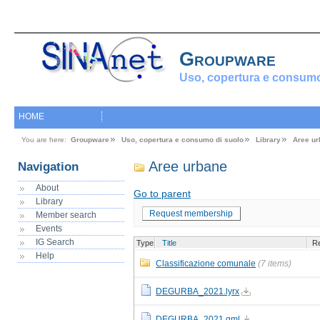
Groupware
Uso, copertura e consumo
HOME
You are here:
Groupware
Uso, copertura e consumo di suolo
Library
Aree ur
Aree urbane
Navigation
About
Go to parent
Library
Request membership
Member search
Events
IG Search
Type
Title
Re
Help
Classificazione comunale
(7 items)
DEGURBA_2021.lyrx
DEGURBA_2021.qml