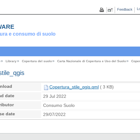
Lo
Feedback
ware
ura e consumo di suolo
o
Library
Copertura del suolo
Carta Nazionale di Copertura e Uso del Suolo
Coper
tile_qgis
nload
Copertura_stile_qgis.qml
( 3 KB)
ad date
29 Jul 2022
ributor
Consumo Suolo
se date
29/07/2022