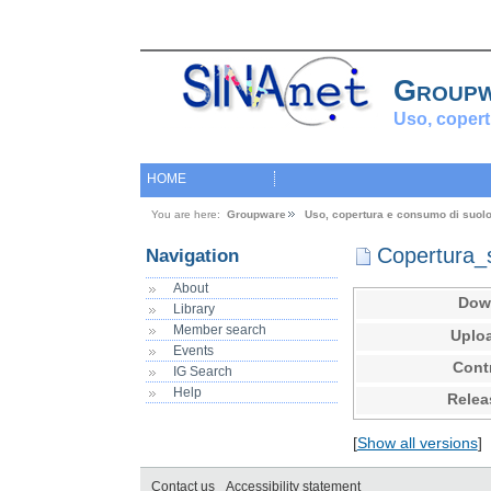
Group
Uso, copert
HOME
You are here:
Groupware
Uso, copertura e consumo di suol
Copertura_s
Navigation
About
Dow
Library
Member search
Uplo
Events
Cont
IG Search
Help
Relea
[
Show all versions
]
Contact us
Accessibility statement