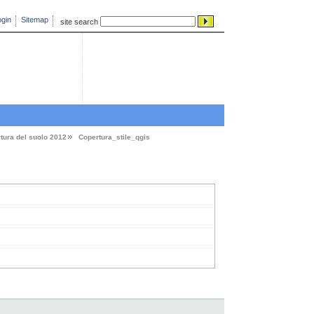
gin
Sitemap
site search
tura del suolo 2012
Copertura_stile_qgis