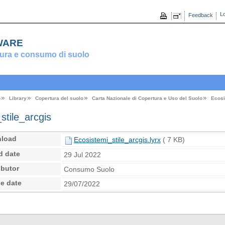
Lo
Feedback
ware
ura e consumo di suolo
o
Library
Copertura del suolo
Carta Nazionale di Copertura e Uso del Suolo
Ecosi
stile_arcgis
load
Ecosistemi_stile_arcgis.lyrx
( 7 KB)
d date
29 Jul 2022
ibutor
Consumo Suolo
e date
29/07/2022