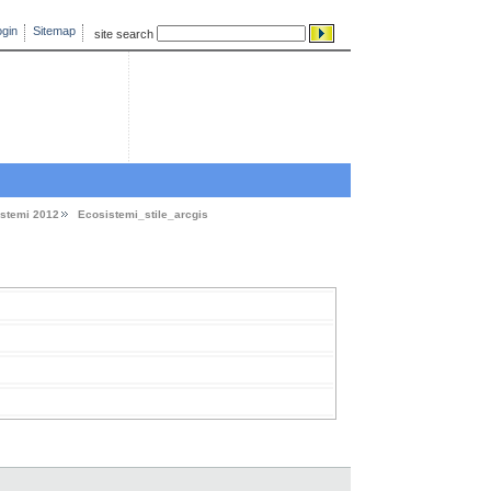
gin
Sitemap
site search
stemi 2012
Ecosistemi_stile_arcgis