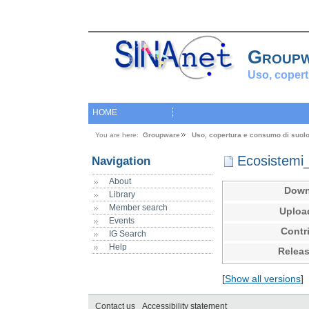
Group
Uso, copert
HOME
You are here:
Groupware
Uso, copertura e consumo di suol
Ecosistemi_
Navigation
About
Down
Library
Member search
Uploa
Events
Contr
IG Search
Help
Releas
[
Show all versions
]
Contact us
Accessibility statement