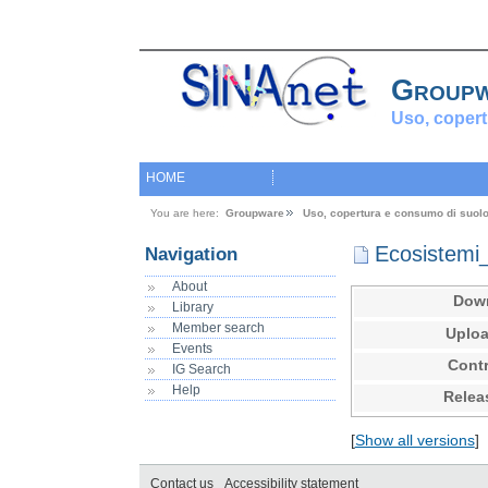
Group
Uso, copert
HOME
You are here:
Groupware
Uso, copertura e consumo di suol
Ecosistemi_
Navigation
About
Dow
Library
Member search
Uploa
Events
Contr
IG Search
Help
Relea
[
Show all versions
]
Contact us
Accessibility statement