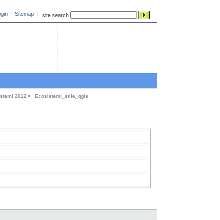
gin
Sitemap
site search
stemi 2012
Ecosistemi_stile_qgis