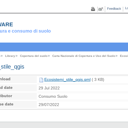
Lo
Feedback
ware
ura e consumo di suolo
o
Library
Copertura del suolo
Carta Nazionale di Copertura e Uso del Suolo
Ecosi
stile_qgis
nload
Ecosistemi_stile_qgis.qml
( 3 KB)
d date
29 Jul 2022
ibutor
Consumo Suolo
se date
29/07/2022