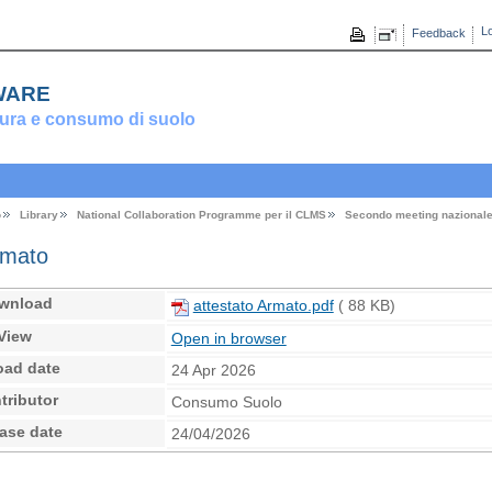
Lo
Feedback
ware
ura e consumo di suolo
o
Library
National Collaboration Programme per il CLMS
Secondo meeting nazional
rmato
wnload
attestato Armato.pdf
( 88 KB)
View
Open in browser
oad date
24 Apr 2026
tributor
Consumo Suolo
ase date
24/04/2026