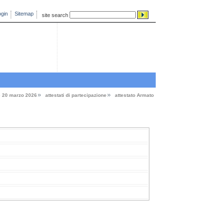
gin
Sitemap
site search
e 20 marzo 2026
attestati di partecipazione
attestato Armato