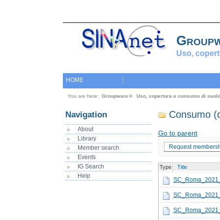
Group
Uso, copert
HOME
You are here:
Groupware
Uso, copertura e consumo di suol
Consumo (d
Navigation
About
Go to parent
Library
Request membersh
Member search
Events
IG Search
Type
Title
Help
SC_Roma_2021_
SC_Roma_2021_
SC_Roma_2021_