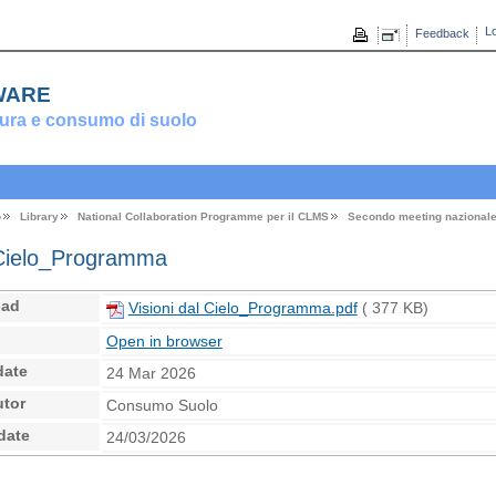
Lo
Feedback
ware
ura e consumo di suolo
o
Library
National Collaboration Programme per il CLMS
Secondo meeting nazional
 Cielo_Programma
oad
Visioni dal Cielo_Programma.pdf
( 377 KB)
Open in browser
date
24 Mar 2026
utor
Consumo Suolo
date
24/03/2026