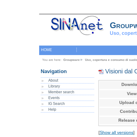
Group
Uso, copert
HOME
You are here:
Groupware
Uso, copertura e consumo di suol
Visioni dal
Navigation
About
Downl
Library
Member search
View
Events
Upload 
IG Search
Help
Contrib
Release 
[
Show all versions
]