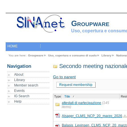
Groupware
Uso, copertura e consumo
HOME
You are here:
Groupware
Uso, copertura e consumo di suolo
Library
Nationa
Secondo meeting nazional
Navigation
About
Go to parent
Library
Request membership
Member search
Events
IG Search
Type
Title
Rest
Help
attestati di partecipazione
(145
items)
Alsager_CLMS_NCP_20_marzo_2026
Balasis_Levinsen_CLMS_NCP_20_marz