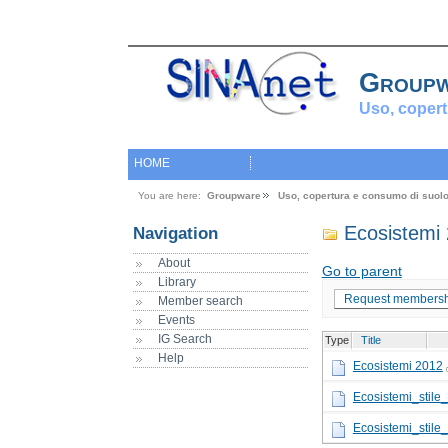
Group
Uso, copert
HOME
You are here:
Groupware
Uso, copertura e consumo di suol
Ecosistemi
Navigation
About
Go to parent
Library
Request membersh
Member search
Events
IG Search
Type
Title
Help
Ecosistemi 2012
Ecosistemi_stile_
Ecosistemi_stile