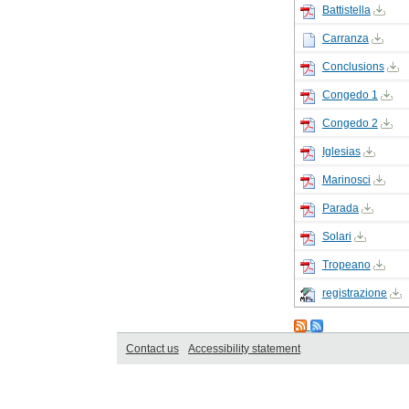
Battistella
Carranza
Conclusions
Congedo 1
Congedo 2
Iglesias
Marinosci
Parada
Solari
Tropeano
registrazione
Contact us
Accessibility statement