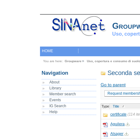
Group
Uso, copert
HOME
You are here:
Groupware
Uso, copertura e consumo di suol
Seconda sess
Navigation
About
Go to parent
Library
Request membersh
Member search
Events
IG Search
Type
Title
Help
certificate
(114 it
Aguilera
Alsager