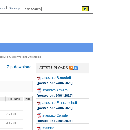
gin
Sitemap
site search
ng Bio-Geophysical variables
Zip download
LATEST UPLOADS
attestato Benedetti
[posted on: 24/04/2026]
attestato Armato
[posted on: 24/04/2026]
File size
Edit
attestato Franceschetti
[posted on: 24/04/2026]
750 KB
attestato Casale
[posted on: 24/04/2026]
905 KB
Maione